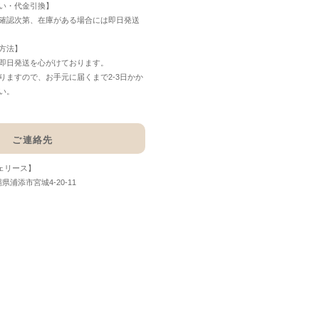
い・代金引換】
確認次第、在庫がある場合には即日発送
方法】
即日発送を心がけております。
りますので、お手元に届くまで2-3日かか
い。
ご連絡先
フェリース】
縄県浦添市宮城4-20-11