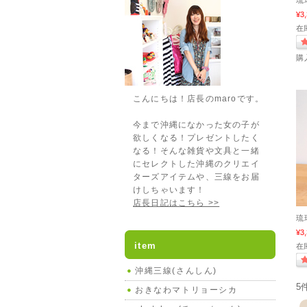
琉
¥3
在
購
こんにちは！店長のmaroです。
今まで沖縄になかった女の子が
欲しくなる！プレゼントしたく
なる！そんな雑貨や文具と一緒
にセレクトした沖縄のクリエイ
ターズアイテムや、三線をお届
けしちゃいます！
店長日記はこちら >>
琉
¥3
item
在
沖縄三線(さんしん)
5
おきなわマトリョーシカ