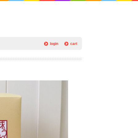
login
cart