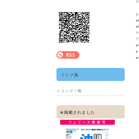
※
お
●
●
※
て
●
●
●
リンク集
リンク一覧
★掲載されました