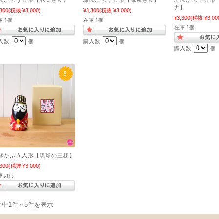
球かふう人形【花笠さん】
琉球かふう人形【琉舞さん】
琉球かふう人形
ナ】
,300
(税抜 ¥3,000)
¥3,300
(税抜 ¥3,000)
¥3,300
(税抜 ¥3,00
庫 1個
在庫 1個
在庫 1個
入数
個
購入数
個
購入数
個
球かふう人形【琉球の王様】
,300
(税抜 ¥3,000)
庫切れ
件中1件～5件を表示