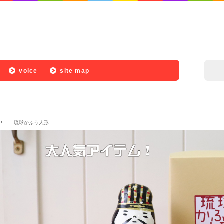
voice
site map
P
琉球かふう人形