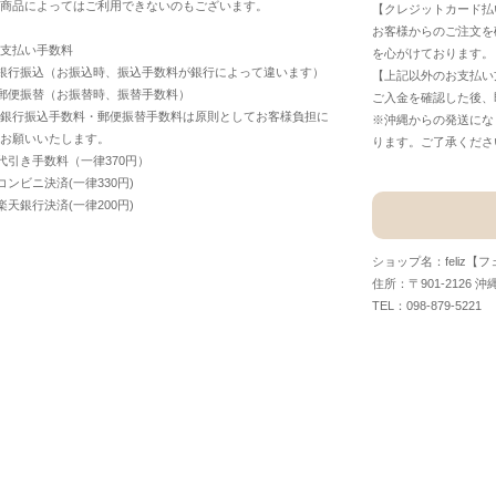
商品によってはご利用できないのもございます。
【クレジットカード払
お客様からのご注文を
支払い手数料
を心がけております。
銀行振込（お振込時、振込手数料が銀行によって違います）
【上記以外のお支払い
郵便振替（お振替時、振替手数料）
ご入金を確認した後、
銀行振込手数料・郵便振替手数料は原則としてお客様負担に
※沖縄からの発送にな
お願いいたします。
ります。ご了承くださ
代引き手数料（一律370円）
コンビニ決済(一律330円)
楽天銀行決済(一律200円)
ショップ名：feliz【
住所：〒901-2126 沖
TEL：098-879-5221