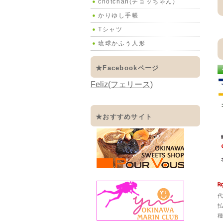
chotchan(チョッちゃん)
かりゆし手帳
Tシャツ
琉球かふう人形
★Facebookページ
Feliz(フェリース)
★おすすめサイト
代
払
種