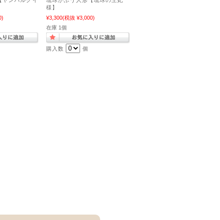
【ヤンバルクイ
琉球かふう人形【琉球の王妃
様】
0)
¥3,300
(税抜 ¥3,000)
在庫 1個
購入数
個