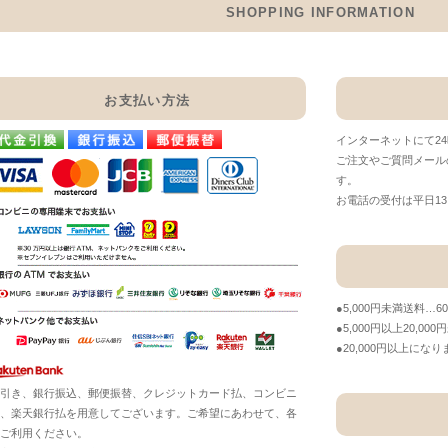
SHOPPING INFORMATION
お支払い方法
インターネットにて2
ご注文やご質問メール
す。
お電話の受付は平日13：
●5,000円未満送料…6
●5,000円以上20,00
●20,000円以上に
引き、銀行振込、郵便振替、クレジットカード払、コンビニ
、楽天銀行払を用意してございます。ご希望にあわせて、各
ご利用ください。