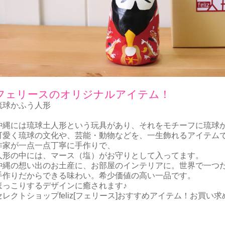
フェリースのオリジナルアイテム！
琉球かふう人形
沖縄には琉球土人形という玩具があり、それをモチーフに琉球
可愛く琉球の文化や、芸能・動物などを、一生飾れるアイテム
作家が一点一点丁寧に手作りで、
人形の中には、マース（塩）がお守りとして入ってます。
沖縄の想い出のお土産に、お部屋のインテリアに。世界で一つ
手作りだからできる味わい。希少価値の高い一品です。
ほっこりするデザインに癒されます♪
セレクトショップfeliz[フェリース]おすすめアイテム！お買い