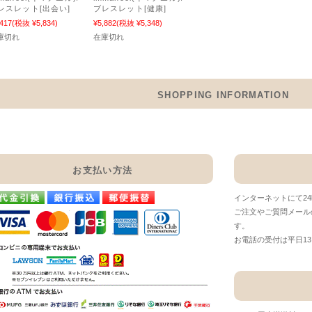
レスレット[出会い]
ブレスレット[健康]
,417
(税抜 ¥5,834)
¥5,882
(税抜 ¥5,348)
庫切れ
在庫切れ
SHOPPING INFORMATION
お支払い方法
インターネットにて2
ご注文やご質問メール
す。
お電話の受付は平日13：