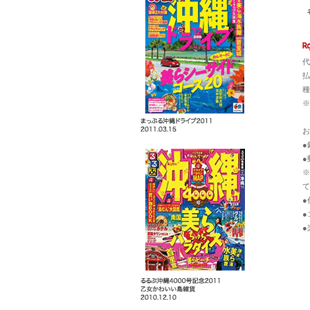
代
払
種
※
お
●
●
※
て
●
●
●