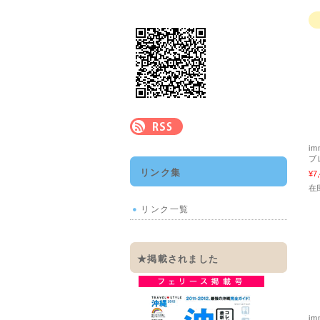
i
ブ
リンク集
¥7
在
リンク一覧
★掲載されました
i