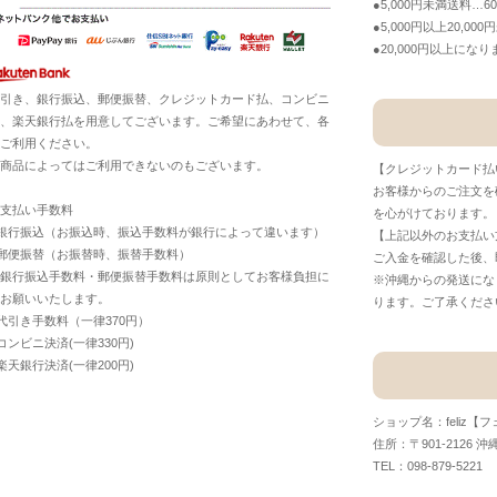
●5,000円未満送料…6
●5,000円以上20,00
●20,000円以上に
引き、銀行振込、郵便振替、クレジットカード払、コンビニ
、楽天銀行払を用意してございます。ご希望にあわせて、各
ご利用ください。
商品によってはご利用できないのもございます。
【クレジットカード払
お客様からのご注文を
支払い手数料
を心がけております。
銀行振込（お振込時、振込手数料が銀行によって違います）
【上記以外のお支払い
郵便振替（お振替時、振替手数料）
ご入金を確認した後、
銀行振込手数料・郵便振替手数料は原則としてお客様負担に
※沖縄からの発送にな
お願いいたします。
ります。ご了承くださ
代引き手数料（一律370円）
コンビニ決済(一律330円)
楽天銀行決済(一律200円)
ショップ名：feliz【
住所：〒901-2126 沖
TEL：098-879-5221