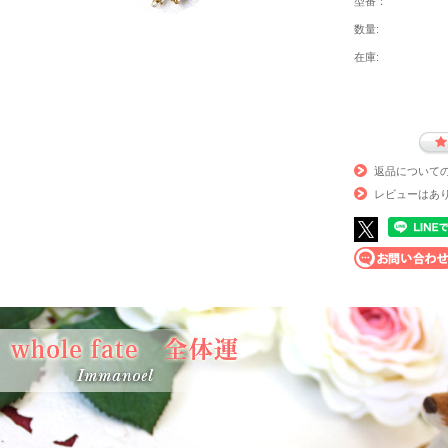
型番：
数量:
在庫:
返品について
レビューはあ