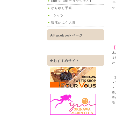
chotchan(チョッちゃん)
i
ッ
かりゆし手帳
Tシャツ
琉球かふう人形
★Facebookページ
【
水
友
★おすすめサイト
た
【
・
・
※
※
モ