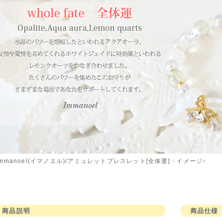
immanoel(イマノエル)/アミュレットブレスレット[全体運] - イメージ↑
商品説明
商品仕様