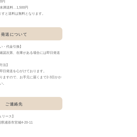
00円
0円未満送料…1,500円
なりますと送料は無料となります。
発送について
い・代金引換】
確認次第、在庫がある場合には即日発送
方法】
即日発送を心がけております。
りますので、お手元に届くまで2-3日かか
い。
ご連絡先
フェリース】
縄県浦添市宮城4-20-11