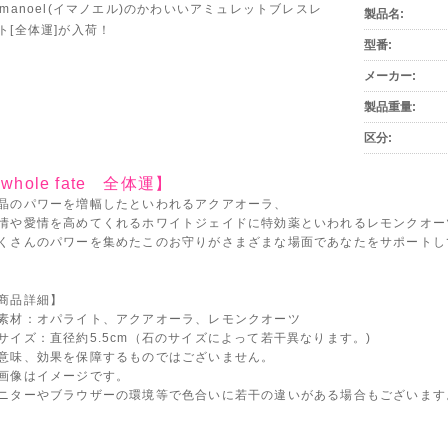
mmanoel(イマノエル)のかわいいアミュレットブレスレ
製品名:
ト[全体運]が入荷！
型番:
メーカー:
製品重量:
区分:
whole fate 全体運】
晶のパワーを増幅したといわれるアクアオーラ、
情や愛情を高めてくれるホワイトジェイドに特効薬といわれるレモンクオー
くさんのパワーを集めたこのお守りがさまざまな場面であなたをサポートし
商品詳細】
素材：オパライト、アクアオーラ、レモンクオーツ
サイズ：直径約5.5cm（石のサイズによって若干異なります。)
意味、効果を保障するものではございません。
画像はイメージです。
ニターやブラウザーの環境等で色合いに若干の違いがある場合もございます