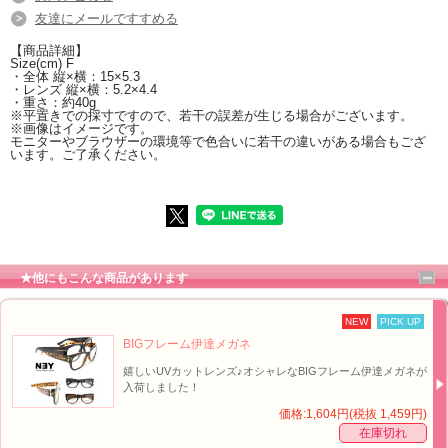
友達にメールですすめる
【商品詳細】
Size(cm) F
・全体 縦×横：15×5.3
・レンズ 縦×横：5.2×4.4
・重さ：約40g
※平置きでの採寸ですので、若干の誤差が生じる場合がございます。
※画像はイメージです。
モニターやブラウザーの環境等で色合いに若干の違いがある場合もござ
います。ご了承ください。
★他にもこんな商品があります
■巾着typeケース付き☆サングラス[2]【イメージ】↑
NEW
PICK UP
BIGフレーム伊達メガネ
嬉しいUVカットレンズ♪オシャレなBIGフレーム伊達メガネが
入荷しました！
価格:1,604円(税抜 1,459円)
在庫切れ