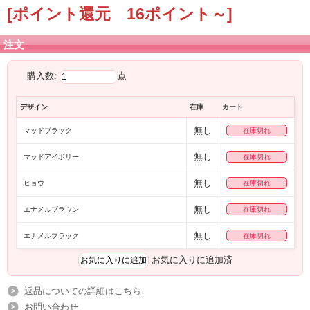
[ポイント還元 16ポイント～]
注文
購入数:
点
巾着typeケース付きが嬉しい♪
デザイン
在庫
カート
オシャレなサングラスが入荷！
無し
マッドブラック
在庫切れ
完売必須の大注目アイテム！
フレームデザインはマットなスムースtypeからエナメル・ヒョウ柄まで豊富な５
無し
マッドアイボリー
在庫切れ
Color☆
セレクトショップfeliz(フェリース)注目のおすすめサングラスです★
無し
ヒョウ
在庫切れ
お手頃価格なのが嬉しいですね♪
オシャレさんには必須アイテムでオシャレ度アップしてみては？
無し
エナメルブラウン
在庫切れ
無し
エナメルブラック
在庫切れ
お気に入りに追加済
返品についての詳細はこちら
お問い合わせ