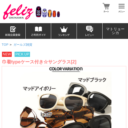
マトリョー
シカ
TOP
>
ガールズ雑貨
NEW
PICK UP
巾着typeケース付き☆サングラス[2]