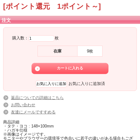
ん。
[ポイント還元 1ポイント～]
沖縄のシーサーがエイサーの格好をしてる姿がなんともカワイイですね♪
ハガキとしてはもちろん、インテリアとしても良さそうです。
かわいい雑貨のセレクトショップfeliz(フェリース)おすすめポストカード！
注文
お買い求めはお早めに♪
購入数：
枚
在庫
9枚
お気に入りに追加済
返品についての詳細はこちら
お問い合わせ
友達にメールですすめる
■I Love エイサー/チョッちゃん - イメージ↑
商品詳細
・タテ・ヨコ : 148×100mm
・ハガキ仕様
※画像はイメージです。
モニターやブラウザーの環境等で色合いに若干の違いがある場合もござ