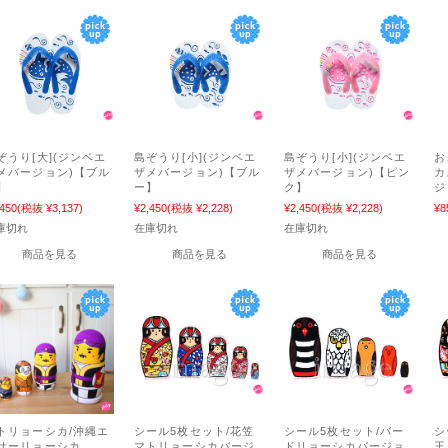
ぞうり[大](ジンベエ
島ぞうり[小](ジンベエ
島ぞうり[小](ジンベエ
お
メバージョン)【ブル
ザメバージョン)【ブル
ザメバージョン)【ピン
カ
】
ー】
ク】
ジ
,450
(税抜 ¥3,137)
¥2,450
(税抜 ¥2,228)
¥2,450
(税抜 ¥2,228)
¥8
庫切れ
在庫切れ
在庫切れ
商品を見る
商品を見る
商品を見る
トリョーシカ/沖縄エ
シール5枚セット/花笠
シール5枚セット/バー
シ
サーリョーシカ
マトリョーシカバージ
ドリョーシカバージョ
王