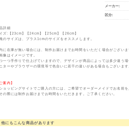
メーカー:
区分:
品詳細
イズ:【23cm】【24cm】【25cm】【26cm】
靴のサイズは、プラス1cmのサイズをオススメします。
内に在庫が無い場合には、制作お届けまでお時間をいただく場合がございま
画像はイメージです。
つ一つ手作りで仕上げていますので、デザインが商品によっては多少違う場
ニターやブラウザーの環境等で色合いに若干の違いがある場合もございます
ご案内】
ショッピングサイトでご購入の方には、ご希望でオーダーメイドでお名前を
その際には制作お届けまでお時間をいただきます。ご了承ください。
他にもこんな商品があります