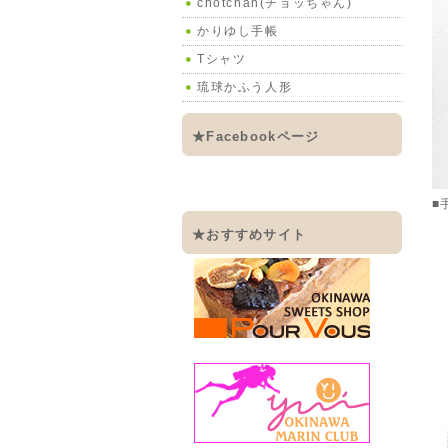
chotchan(チョッちゃん)
かりゆし手帳
Tシャツ
琉球かふう人形
★Facebookページ
■
★おすすめサイト