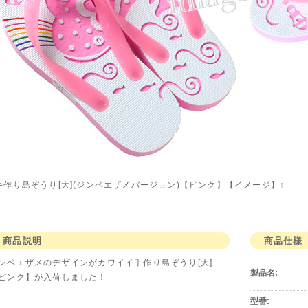
手作り島ぞうり[大](ジンベエザメバージョン)【ピンク】【イメージ】↑
商品説明
商品仕様
ンベエザメのデザインがカワイイ手作り島ぞうり[大]
製品名:
ピンク】が入荷しました！
型番: