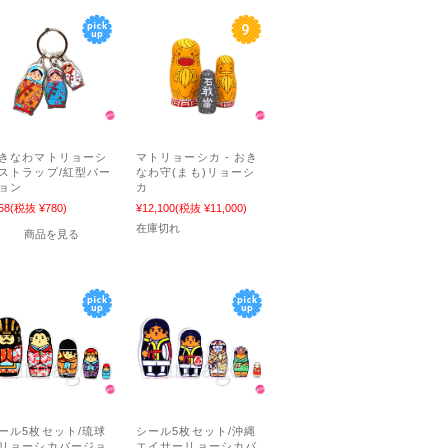
きなわマトリョーシ
マトリョーシカ - おき
ストラップ/紅型バー
なわ守(まも)リョーシ
ョン
カ
58
(税抜 ¥780)
¥12,100
(税抜 ¥11,000)
在庫切れ
商品を見る
ール5枚セット/琉球
シール5枚セット/沖縄
リョーシカバージョ
エイサーリョーシカバ