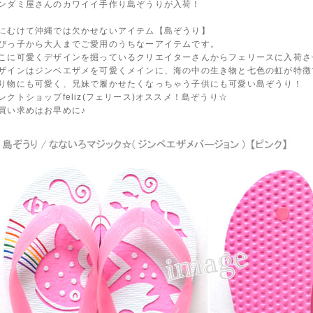
ンダミ屋さんのカワイイ手作り島ぞうりが入荷！
にむけて沖縄では欠かせないアイテム【島ぞうり】
びっ子から大人までご愛用のうちなーアイテムです。
こに可愛くデザインを掘っているクリエイターさんからフェリースに入荷さ
ザインはジンベエザメを可愛くメインに、海の中の生き物と七色の虹が特徴
り物にも可愛く、兄妹で履かせたくなっちゃう子供にも可愛い島ぞうり！
レクトショップfeliz(フェリース)オススメ！島ぞうり☆
買い求めはお早めに♪