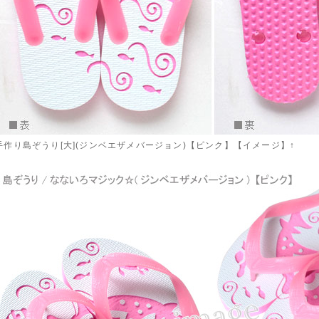
手作り島ぞうり[大](ジンベエザメバージョン)【ピンク】【イメージ】↑