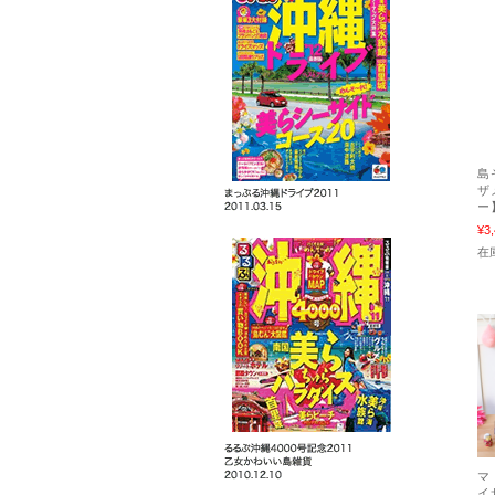
島
ザ
ー
¥3
在
マ
イ