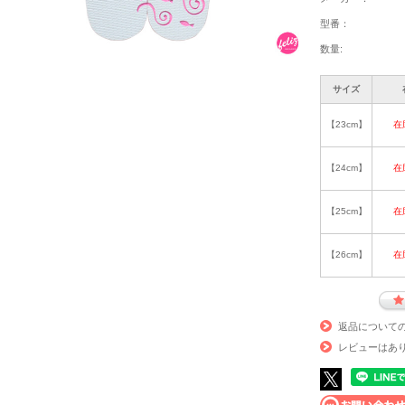
型番：
数量:
サイズ
【23cm】
在
【24cm】
在
【25cm】
在
【26cm】
在
返品について
レビューはあ