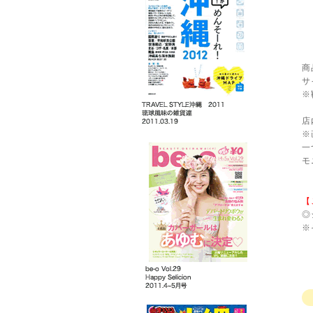
商
サ
※
店
※
一
モ
【
◎
※