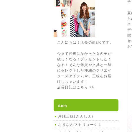
チ
夏
ち
そ
デ
贈
セ
こんにちは！店長のmaroです。
お
今まで沖縄になかった女の子が
欲しくなる！プレゼントしたく
なる！そんな雑貨や文具と一緒
にセレクトした沖縄のクリエイ
ターズアイテムや、三線をお届
けしちゃいます！
店長日記はこちら >>
item
沖縄三線(さんしん)
おきなわマトリョーシカ