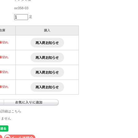
oc058-03
足
在庫
購入
庫切れ
庫切れ
庫切れ
庫切れ
の詳細はこちら
りません