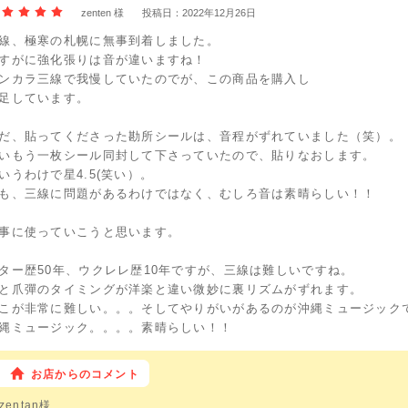
zenten 様
投稿日：2022年12月26日
線、極寒の札幌に無事到着しました。
すがに強化張りは音が違いますね！
ンカラ三線で我慢していたのでが、この商品を購入し
足しています。
だ、貼ってくださった勘所シールは、音程がずれていました（笑）。
いもう一枚シール同封して下さっていたので、貼りなおします。
いうわけで星4.5(笑い）。
も、三線に問題があるわけではなく、むしろ音は素晴らしい！！
事に使っていこうと思います。
ター歴50年、ウクレレ歴10年ですが、三線は難しいですね。
と爪彈のタイミングが洋楽と違い微妙に裏リズムがずれます。
こが非常に難しい。。。そしてやりがいがあるのが沖縄ミュージック
縄ミュージック。。。。素晴らしい！！
お店からのコメント
zentan様