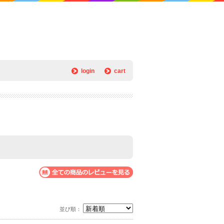
login
cart
並び順：