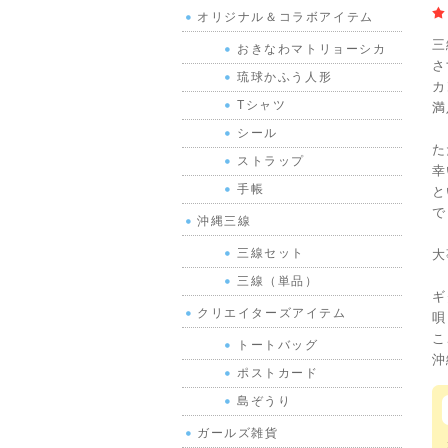
オリジナル＆コラボアイテム
三
おきなわマトリョーシカ
さ
琉球かふう人形
カ
Tシャツ
満
シール
た
ストラップ
幸
手帳
と
で
沖縄三線
三線セット
大
三線（単品）
ギ
クリエイターズアイテム
唄
こ
トートバッグ
沖
ポストカード
島ぞうり
ガールズ雑貨