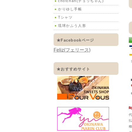
chotchan(チョッちゃん)
かりゆし手帳
Tシャツ
琉球かふう人形
★Facebookページ
Feliz(フェリース)
★おすすめサイト
代
払
種