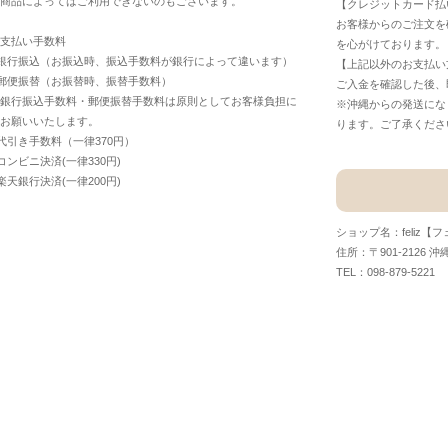
商品によってはご利用できないのもございます。
【クレジットカード払
お客様からのご注文を
支払い手数料
を心がけております。
銀行振込（お振込時、振込手数料が銀行によって違います）
【上記以外のお支払い
郵便振替（お振替時、振替手数料）
ご入金を確認した後、
銀行振込手数料・郵便振替手数料は原則としてお客様負担に
※沖縄からの発送にな
お願いいたします。
ります。ご了承くださ
代引き手数料（一律370円）
コンビニ決済(一律330円)
楽天銀行決済(一律200円)
ショップ名：feliz【
住所：〒901-2126 沖
TEL：098-879-5221