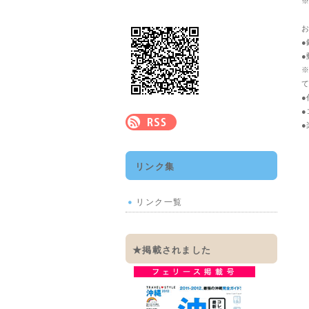
※
お
●
●
※
て
●
●
●
リンク集
リンク一覧
★掲載されました