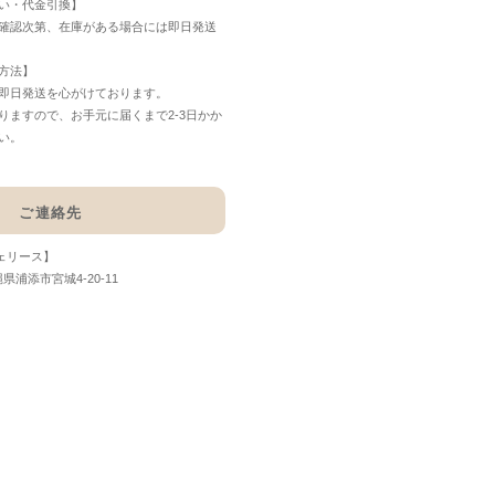
い・代金引換】
確認次第、在庫がある場合には即日発送
方法】
即日発送を心がけております。
りますので、お手元に届くまで2-3日かか
い。
ご連絡先
フェリース】
縄県浦添市宮城4-20-11