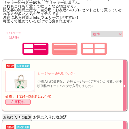
リッキーNー(ヌー)改め、プリッキー山田さん。
どれもこれも可愛くて欲しくなる物ばかり♪
観光客の沖縄土産や、自分用・お友達へのプレゼントとして買っていか
れる方が多い人気のアイテムです！
沖縄にある雑貨店feliz[フェリース]おすすめ！
可愛くて眺めているだけで心癒されます♪
1 / 1ページ
（全9件）
NEW
PICK UP
ヒージャーBAG(バッグ)
小物入れに便利な、ヤギ(ヒージャー)デザインが可愛いお手
頃価格のトートバッグが入荷しました♪
価格： 1,324円(税抜 1,204円)
在庫切れ
お気に入りに追加済
NEW
PICK UP