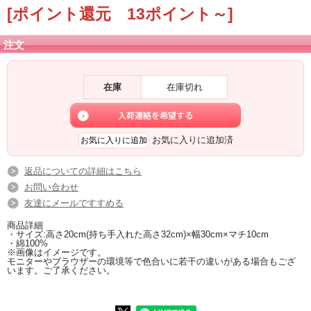
[ポイント還元 13ポイント～]
イラストレーター「プリッキーNー」さんと「JAM MARKET」さんとのコラボア
イテムがフェリースネットショップに登場！
ヤギ（ヒージャー）が描かれたトートバッグ♪ゆるかわいいデザインにキュン★
小物入れに便利な小さめサイズなので、ちょっとしたおでかけにもランチタイム
注文
の買い物やお弁当にもぴったり！
眺めているだけで癒されるし、お手頃価格なのが嬉しいね♪
セレクトショップfeliz(フェリース)オススメ！トートバッグ☆
在庫
在庫切れ
お買い求めはお早めに♪
お気に入りに追加済
返品についての詳細はこちら
お問い合わせ
友達にメールですすめる
商品詳細
・サイズ:高さ20cm(持ち手入れた高さ32cm)×幅30cm×マチ10cm
・綿100%
※画像はイメージです。
モニターやブラウザーの環境等で色合いに若干の違いがある場合もござ
います。ご了承ください。
■トートバッグ/ヒージャーBAG【イメージ】↑