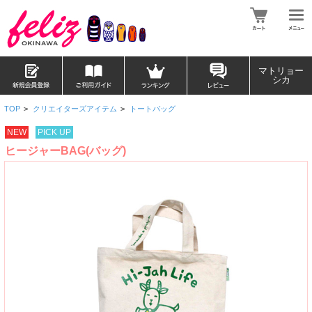
マトリョー
シカ
TOP
>
クリエイターズアイテム
>
トートバッグ
NEW
PICK UP
ヒージャーBAG(バッグ)