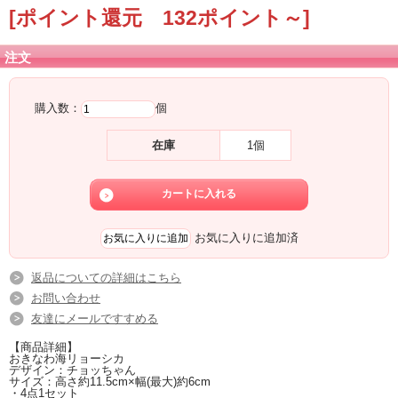
世界に一つだけ！完全オリジナルアイテム！
[ポイント還元 132ポイント～]
海バージョンのおきなわマトリョーシ！
おかげさまで大好評のおきなわマトリョーシカが、海ジョンになってフェリース
注文
ショッピングサイトに登場！
お部屋のインテリアとしても最適なマトリョーシカ。
feliz[フェリース]は人気クリエイターとコラボレーションで作っちゃいました♪
購入数：
個
海バージョンの、その名も「おきなわ海リョーシカ」！
こんなにカワイイマトリョーシカはない♪
デザインは、沖縄で活動するイラストレーターのチョッちゃん。
在庫
1個
沖縄の海で泳ぐ美ら海水族館でも人気のジンベエザメからマンタ、マナティーに
ニシキアナゴがマトリョーシカになりました。
ひとつひとつ丹誠込めて手描きで仕上げています。
沖縄の想い出のお土産に、お部屋のインテリアに、小物入れに。世界で一つだけ
の完全オリジナルです。
手描きだからできる味わい。希少価値の高い一品です。
お気に入りに追加済
観光客の沖縄土産や、自分用・お友達へのプレゼントとして買っていかれる方が
多いマトリョーシカ。
沖縄にある雑貨店feliz[フェリース]おすすめアイテム！可愛くて眺めているだけで
返品についての詳細はこちら
心癒されます♪
気商品です！お買い求めはお早めに♪
お問い合わせ
友達にメールですすめる
【商品詳細】
おきなわ海リョーシカ
デザイン：チョッちゃん
サイズ：高さ約11.5cm×幅(最大)約6cm
・4点1セット