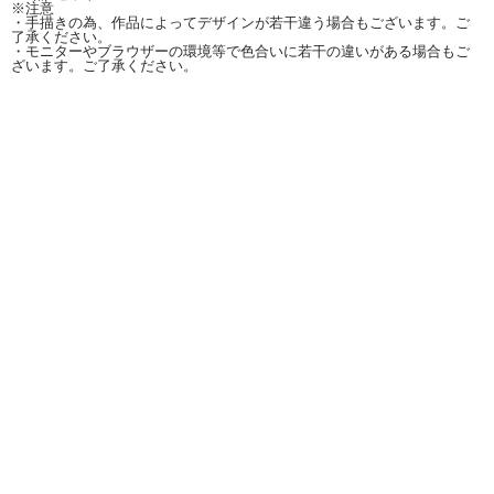
※注意
・手描きの為、作品によってデザインが若干違う場合もございます。ご
了承ください。
・モニターやブラウザーの環境等で色合いに若干の違いがある場合もご
ざいます。ご了承ください。
■オリジナル！フェリース×チョッちゃんコラボマトリョーシカ【イメージ】↑