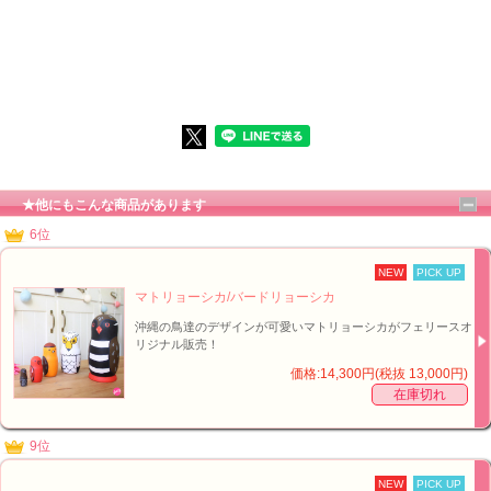
■オリジナル！フェリース×チョッちゃんコラボマトリョーシカ【イメージ】↑
★他にもこんな商品があります
6位
NEW
PICK UP
マトリョーシカ/バードリョーシカ
沖縄の鳥達のデザインが可愛いマトリョーシカがフェリースオ
リジナル販売！
価格:14,300円(税抜 13,000円)
在庫切れ
9位
NEW
PICK UP