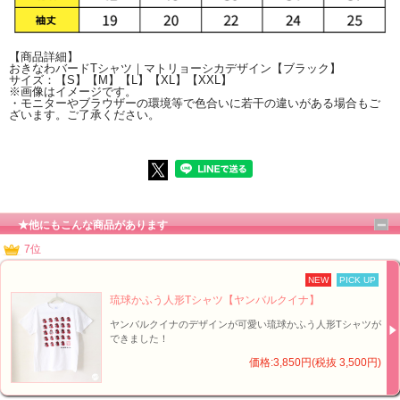
【商品詳細】
おきなわバードTシャツ｜マトリョーシカデザイン【ブラック】
■オリジナルアイテム｜おきなわバードTシャツ【イメージ】↑
サイズ：【S】【M】【L】【XL】【XXL】
※画像はイメージです。
・モニターやブラウザーの環境等で色合いに若干の違いがある場合もご
ざいます。ご了承ください。
★他にもこんな商品があります
7位
NEW
PICK UP
琉球かふう人形Tシャツ【ヤンバルクイナ】
ヤンバルクイナのデザインが可愛い琉球かふう人形Tシャツが
できました！
価格:3,850円(税抜 3,500円)
■オリジナルアイテム｜おきなわバードTシャツ【イメージ】↑