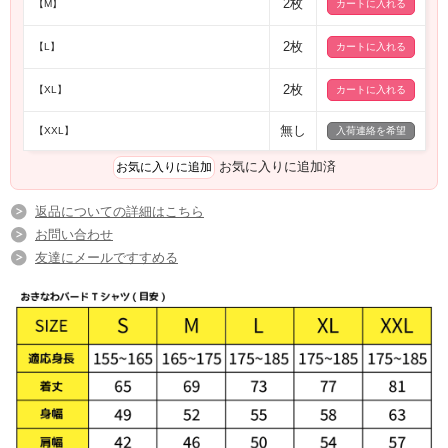
2枚
【M】
フェリースオリジナルおきなわマトリョーシカデザインTシャ
ツ！
2枚
【L】
ヤンバルクイナといった沖縄の鳥デザインが可愛いTシャツ
2枚
【XL】
おきなわマトリョーシカが、Tシャツになってフェリースショッピングサイトに登
場！
無し
沖縄の鳥バージョンマトリョーシカ「バードリョーシカ」デザインです。
【XXL】
入荷連絡を希望
ヤンバルクイナからカンムリワシ、ノグチゲラからアカショウビン、そしてリュ
ウキュウコノハズク！
お気に入りに追加済
ほっこりするデザインに癒されます♪
オリジナルアイテムにティーシャツが加わりました。
セレクトショップfelizおすすめアイテム！おきなわバードTシャツ
返品についての詳細はこちら
お買い求めはお早めに♪
お問い合わせ
友達にメールですすめる