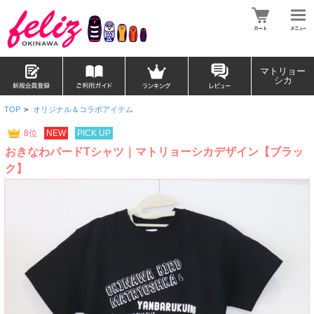
マトリョー
シカ
TOP
>
オリジナル＆コラボアイテム
8位
NEW
PICK UP
おきなわバードTシャツ｜マトリョーシカデザイン【ブラッ
ク】