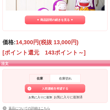
▼ 商品説明の続きを見る ▼
価格:
14,300円
(税抜 13,000円)
世界に一つだけ！完全オリジナルアイテム！
[ポイント還元 143ポイント～]
ミルク神様デザインのおきなわマトリョーシカ！
おかげさまで大好評のおきなわマトリョーシカが、
注文
可愛いミルク神様バージョンになってフェリースショッピングサイトに登場！
お部屋のインテリアとしても最適なマトリョーシカ。
feliz[フェリース]は人気クリエイターとコラボレーションで作っちゃいました♪
ミルク神様バージョンの、その名も「ミルク神リョーシカ」！
在庫
在庫切れ
こんなにカワイイマトリョーシカはない♪
デザインは、沖縄で活動するイラストレーターのチョッちゃん。
八重山で弥勒菩薩を由来とする五穀豊穣の神。
働けば働くほど幸せがはいると唱える優しく可愛いミルク神様のマトリョーシ
お気に入りに追加済
カ。
ひとつひとつ丹誠込めて手描きで仕上げています。
沖縄の想い出のお土産に、お部屋のインテリアに、小物入れに。世界で一つだけ
返品についての詳細はこちら
の完全オリジナルです。