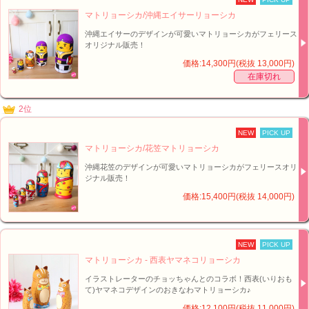
マトリョーシカ/沖縄エイサーリョーシカ
沖縄エイサーのデザインが可愛いマトリョーシカがフェリース
オリジナル販売！
価格:14,300円(税抜 13,000円)
在庫切れ
2位
NEW
PICK UP
マトリョーシカ/花笠マトリョーシカ
沖縄花笠のデザインが可愛いマトリョーシカがフェリースオリ
ジナル販売！
価格:15,400円(税抜 14,000円)
NEW
PICK UP
マトリョーシカ - 西表ヤマネコリョーシカ
■オリジナル！マトリョーシカ - ミルク神リョーシカ【イメージ】↑
イラストレーターのチョッちゃんとのコラボ！西表(いりおも
て)ヤマネコデザインのおきなわマトリョーシカ♪
価格:12,100円(税抜 11,000円)