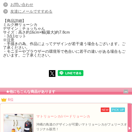
手描きだからできる味わい。希少価値の高い一品です。
お問い合わせ
観光客の沖縄土産や、自分用・お友達へのプレゼントとして買っていかれる方が
友達にメールですすめる
多いマトリョーシカ。
沖縄にある雑貨店feliz[フェリース]おすすめアイテム！可愛くて眺めているだけで
【商品詳細】
心癒されます♪
ミルク神リョーシカ
お買い求めはお早めに♪
デザイン：チョッちゃん
サイズ：高さ約16cm×幅(最大)約7.8cm
・3点1セット
※注意
・手描きの為、作品によってデザインが若干違う場合もございます。ご
了承ください。
・モニターやブラウザーの環境等で色合いに若干の違いがある場合もご
ざいます。ご了承ください。
★他にもこんな商品があります
6位
■オリジナル！マトリョーシカ - ミルク神リョーシカ【イメージ】↑
NEW
PICK UP
マトリョーシカ/バードリョーシカ
沖縄の鳥達のデザインが可愛いマトリョーシカがフェリースオ
リジナル販売！