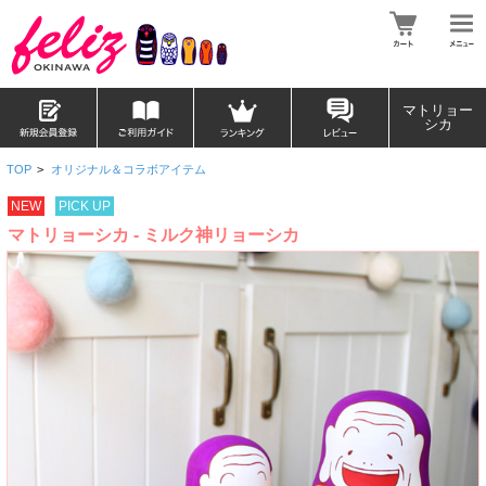
マトリョー
シカ
TOP
>
オリジナル＆コラボアイテム
NEW
PICK UP
マトリョーシカ - ミルク神リョーシカ