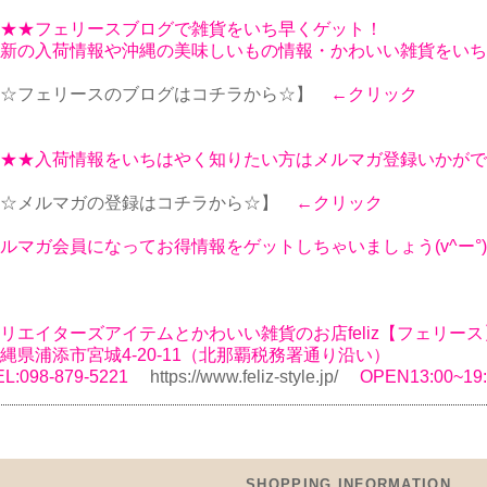
★★フェリースブログで雑貨をいち早くゲット！
新の入荷情報や沖縄の美味しいもの情報・かわいい雑貨をいち
☆フェリースのブログはコチラから☆】
←クリック
★★入荷情報をいちはやく知りたい方はメルマガ登録いかがで
☆メルマガの登録はコチラから☆】
←クリック
ルマガ会員になってお得情報をゲットしちゃいましょう(v^ー°)
リエイターズアイテムとかわいい雑貨のお店feliz【フェリース
縄県浦添市宮城4-20-11（北那覇税務署通り沿い）
EL:098-879-5221
https://www.feliz-style.jp/
OPEN13:00~1
SHOPPING INFORMATION