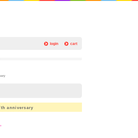
login
cart
ary
anniversary
た。