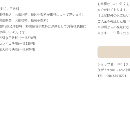
お客様からのご注文を
支払い手数料
を心がけております。
銀行振込（お振込時、振込手数料が銀行によって違います）
【上記以外のお支払い
郵便振替（お振替時、振替手数料）
ご入金を確認した後、
銀行振込手数料・郵便振替手数料は原則としてお客様負担に
※沖縄からの発送にな
お願いいたします。
ります。ご了承くださ
代引き手数料（一律370円）
コンビニ決済(一律330円)
楽天銀行決済(一律200円)
ショップ名：feliz【
住所：〒901-2126 沖
TEL：098-879-5221