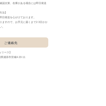
確認次第、在庫がある場合には即日発送
方法】
即日発送を心がけております。
りますので、お手元に届くまで2-3日かか
い。
ご連絡先
フェリース】
縄県浦添市宮城4-20-11