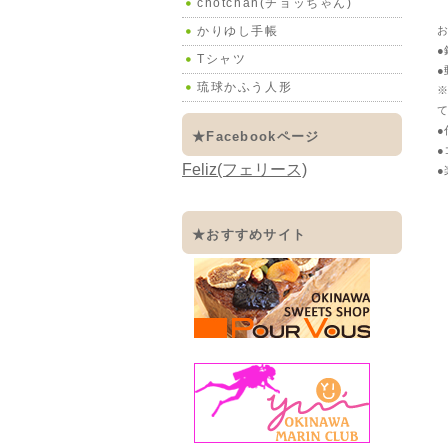
chotchan(チョッちゃん)
お
かりゆし手帳
●
Tシャツ
●
琉球かふう人形
※
て
●
★Facebookページ
●
Feliz(フェリース)
●
★おすすめサイト